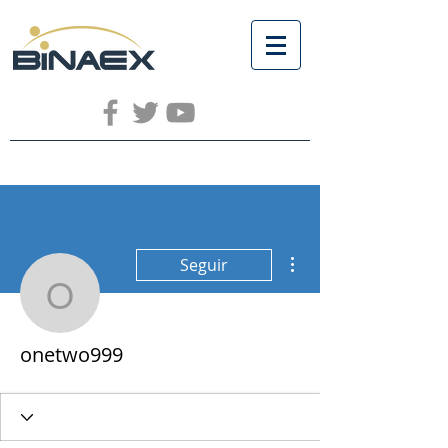
Más acciones
Seguir
onetwo999
onetwo999