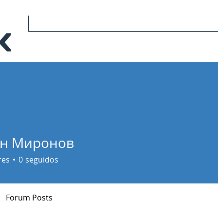
ан Миронов
res
0
seguidos
Forum Posts