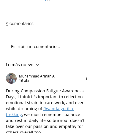
5 comentarios
Escribir un comentario...
24 de abril. Día
Curso 48 del Ci
internacional del animal
Formación cont
de laboratorio.
Expertos en la 
Lo más nuevo
2023
Muhammad Arman Ali
16 abr
During Compassion Fatigue Awareness 
Days, I think it's important to reflect on 
emotional strain in care work, and even 
while dreaming of 
Rwanda gorilla 
trekking
, we must remember balance 
and rest in daily life so burnout doesn't 
take over our passion and empathy for 
others overall too.