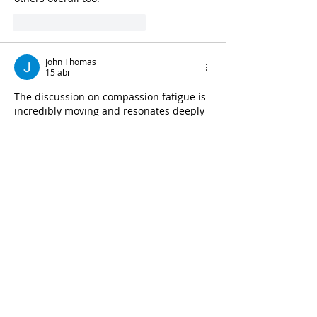
Me gusta
Reaccionar
John Thomas
15 abr
The discussion on compassion fatigue is 
incredibly moving and resonates deeply 
with my own journey as a PhD student 
balancing my research with a part-time 
role at last minute assignments. In my 
work assisting other students with their 
technical hurdles, I’ve seen firsthand 
how the emotional weight of helping 
others can lead to exhaustion if we don't 
manage our own boundaries. Having 
suffered through many high-stress 
hustles and sleepless nights during my 
own college days, I am now very 
conscious…
Mostrar más